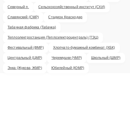
Северный п.
Сельскохозяйственный институт (СХИ)
Славянский (СМР)
Стадион Краснодар
Табачная фабрика (Табачка)
Теплоэлектростанция (Теплоэлектроцентраль) (ТЭЦ)
Фестивальный (ФМР)
Хлопчато-бумажный комбинат (ХБК)
Центральный (ЦМР)
Черемушки (ЧМР)
Школьный (ШМР)
Энка (Жукова, ЖМР)
Юбилейный (ЮМР)