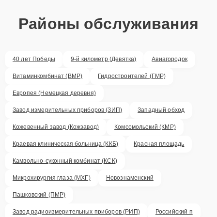
Районы обслуживания
40 лет Победы
9-й километр (Девятка)
Авиагородок
Витаминкомбинат (ВМР)
Гидростроителей (ГМР)
Европея (Немецкая деревня)
Завод измерительных приборов (ЗИП)
Западный обход
Кожевенный завод (Кожзавод)
Комсомольский (КМР)
Краевая клиническая больница (ККБ)
Красная площадь
Камвольно-суконный комбинат (КСК)
Микрохирургия глаза (МХГ)
Новознаменский
Пашковский (ПМР)
Завод радиоизмерительных приборов (РИП)
Российский п