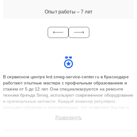
Опыт работы – 7 лет
В сервисном центре krd.smeg-service-center.ru в Краснодаре
работают опытные мастера с профильным образованием и
стажем от 5 до 12 лет. Они специализируются на ремонте
техники бренда Smeg, используют современное оборудование
и оригинальные запчасти. Каждый инженер регулярно
проходит обучение и сертификацию, что позволяет быстро и
точноdiagnostikировать поломки и восстанавливать технику с
Развернуть
сохранением гарантии до 3 лет. Наши мастера решают
сложные случаи: от замены матриц и материнских плат до
ремонта после залития и восстановления данных. Благодаря