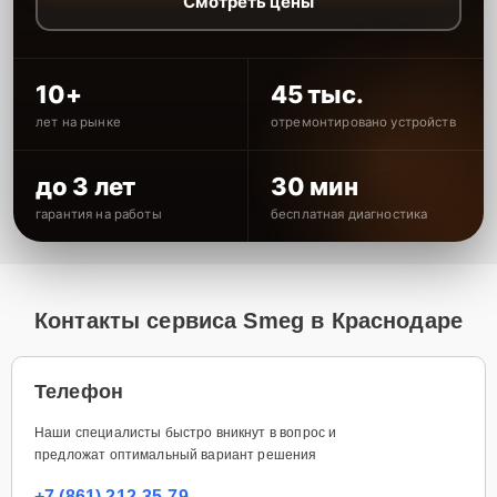
Смотреть цены
10+
45 тыс.
лет на рынке
отремонтировано устройств
до 3 лет
30 мин
гарантия на работы
бесплатная диагностика
Контакты сервиса Smeg в Краснодаре
Телефон
Наши специалисты быстро вникнут в вопрос и
предложат оптимальный вариант решения
+7 (861) 212-35-79