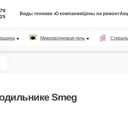
-79
Виды техники
О компании
Цены на ремонт
Ак
-25
машина
Микроволновая печь
Стирал
лодильнике Smeg