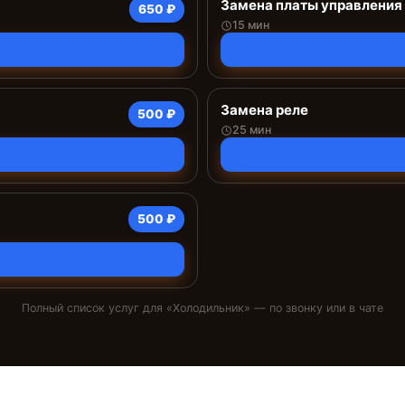
Замена платы управления 
650 ₽
15 мин
Замена реле
500 ₽
25 мин
500 ₽
Полный список услуг для «
Холодильник
» — по звонку или в чате