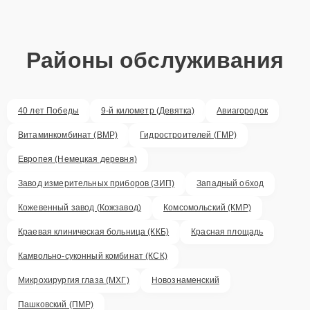
Районы обслуживания
40 лет Победы
9-й километр (Девятка)
Авиагородок
Витаминкомбинат (ВМР)
Гидростроителей (ГМР)
Европея (Немецкая деревня)
Завод измерительных приборов (ЗИП)
Западный обход
Кожевенный завод (Кожзавод)
Комсомольский (КМР)
Краевая клиническая больница (ККБ)
Красная площадь
Камвольно-суконный комбинат (КСК)
Микрохирургия глаза (МХГ)
Новознаменский
Пашковский (ПМР)