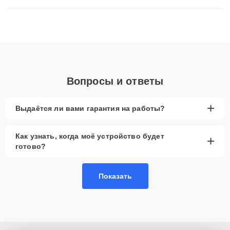
сложные случаи: от замены матриц и материнских плат до
ремонта после залития и восстановления данных. Благодаря
высокой квалификации и ответственному подходу клиенты
получают быстрый, качественный ремонт и понятные
объяснения по результатам диагностики.
Вопросы и ответы
+
Выдаётся ли вами гарантия на работы?
Как узнать, когда моё устройство будет
+
готово?
Показать