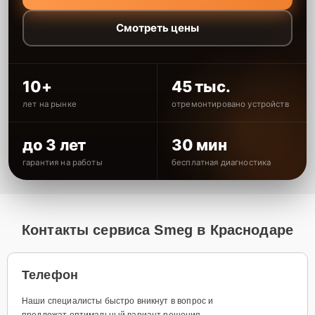
Смотреть цены
10+
45 тыс.
лет на рынке
отремонтировано устройств
до 3 лет
30 мин
гарантия на работы
бесплатная диагностика
Контакты сервиса Smeg в Краснодаре
Телефон
Наши специалисты быстро вникнут в вопрос и
предложат оптимальный вариант решения