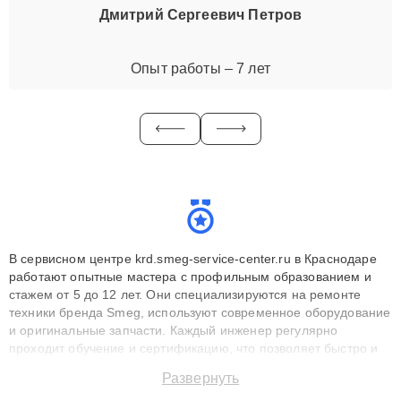
Дмитрий Сергеевич Петров
Опыт работы – 7 лет
В сервисном центре krd.smeg-service-center.ru в Краснодаре
работают опытные мастера с профильным образованием и
стажем от 5 до 12 лет. Они специализируются на ремонте
техники бренда Smeg, используют современное оборудование
и оригинальные запчасти. Каждый инженер регулярно
проходит обучение и сертификацию, что позволяет быстро и
точноdiagnostikировать поломки и восстанавливать технику с
Развернуть
сохранением гарантии до 3 лет. Наши мастера решают