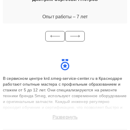
Опыт работы – 7 лет
В сервисном центре krd.smeg-service-center.ru в Краснодаре
работают опытные мастера с профильным образованием и
стажем от 5 до 12 лет. Они специализируются на ремонте
техники бренда Smeg, используют современное оборудование
и оригинальные запчасти. Каждый инженер регулярно
проходит обучение и сертификацию, что позволяет быстро и
точноdiagnostikировать поломки и восстанавливать технику с
Развернуть
сохранением гарантии до 3 лет. Наши мастера решают
сложные случаи: от замены матриц и материнских плат до