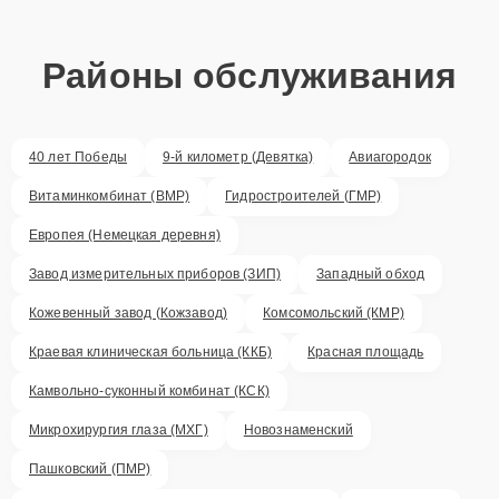
Районы обслуживания
40 лет Победы
9-й километр (Девятка)
Авиагородок
Витаминкомбинат (ВМР)
Гидростроителей (ГМР)
Европея (Немецкая деревня)
Завод измерительных приборов (ЗИП)
Западный обход
Кожевенный завод (Кожзавод)
Комсомольский (КМР)
Краевая клиническая больница (ККБ)
Красная площадь
Камвольно-суконный комбинат (КСК)
Микрохирургия глаза (МХГ)
Новознаменский
Пашковский (ПМР)