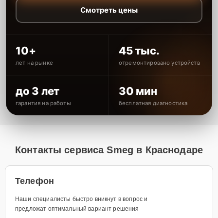
Смотреть цены
10+
45 тыс.
лет на рынке
отремонтировано устройств
до 3 лет
30 мин
гарантия на работы
бесплатная диагностика
Контакты сервиса Smeg в Краснодаре
Телефон
Наши специалисты быстро вникнут в вопрос и
предложат оптимальный вариант решения