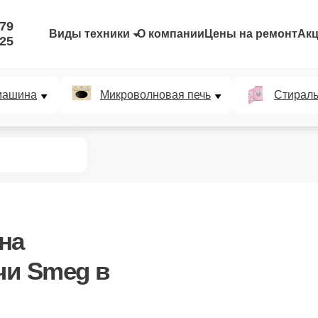
-79
Виды техники
О компании
Цены на ремонт
Ак
-25
машина
Микроволновая печь
Стирал
на
чи Smeg в