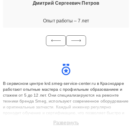
Дмитрий Сергеевич Петров
Опыт работы – 7 лет
В сервисном центре krd.smeg-service-center.ru в Краснодаре
работают опытные мастера с профильным образованием и
стажем от 5 до 12 лет. Они специализируются на ремонте
техники бренда Smeg, используют современное оборудование
и оригинальные запчасти. Каждый инженер регулярно
проходит обучение и сертификацию, что позволяет быстро и
точноdiagnostikировать поломки и восстанавливать технику с
Развернуть
сохранением гарантии до 3 лет. Наши мастера решают
сложные случаи: от замены матриц и материнских плат до