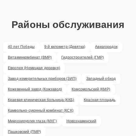
Районы обслуживания
40 лет Победы
9-й километр (Девятка)
Авиагородок
Витаминкомбинат (ВМР)
Гидростроителей (ГМР)
Европея (Немецкая деревня)
Завод измерительных приборов (ЗИП)
Западный обход
Кожевенный завод (Кожзавод)
Комсомольский (КМР)
Краевая клиническая больница (ККБ)
Красная площадь
Камвольно-суконный комбинат (КСК)
Микрохирургия глаза (МХГ)
Новознаменский
Пашковский (ПМР)