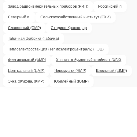
Завод радиоизмерительных приборов (РИП)
Российский п
Северный п.
Сельскохозяйственный институт (СХИ)
Славянский (СМР)
Стадион Краснодар
Табачная фабрика (Табачка)
Теплоэлектростанция (Теплоэлектроцентраль) (ТЭЦ)
Фестивальный (ФМР)
Хлопчато-бумажный комбинат (ХБК)
Центральный (ЦМР)
Черемушки (ЧМР)
Школьный (ШМР)
Энка (Жукова, ЖМР)
Юбилейный (ЮМР)