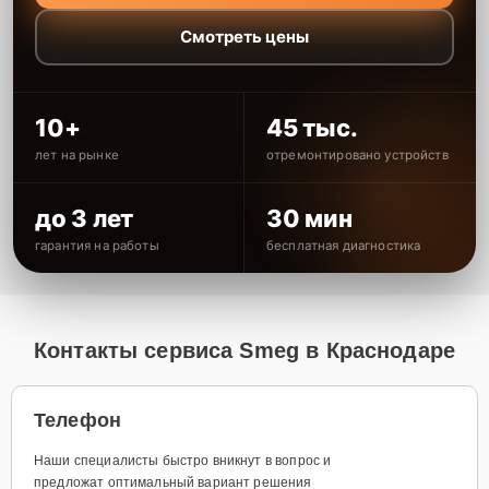
Смотреть цены
10+
45 тыс.
лет на рынке
отремонтировано устройств
до 3 лет
30 мин
гарантия на работы
бесплатная диагностика
Контакты сервиса Smeg в Краснодаре
Телефон
Наши специалисты быстро вникнут в вопрос и
предложат оптимальный вариант решения