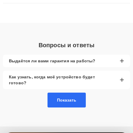
ремонта после залития и восстановления данных. Благодаря
высокой квалификации и ответственному подходу клиенты
получают быстрый, качественный ремонт и понятные
объяснения по результатам диагностики.
Вопросы и ответы
+
Выдаётся ли вами гарантия на работы?
Как узнать, когда моё устройство будет
+
готово?
Показать