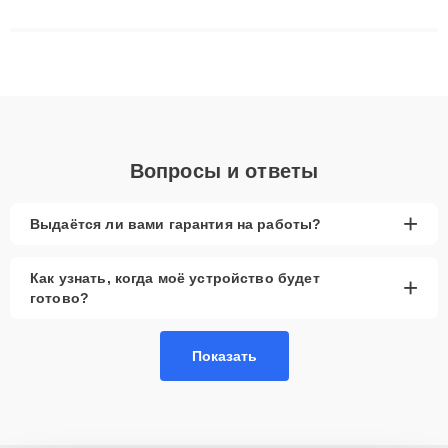
сложные случаи: от замены матриц и материнских плат до
ремонта после залития и восстановления данных. Благодаря
высокой квалификации и ответственному подходу клиенты
получают быстрый, качественный ремонт и понятные
объяснения по результатам диагностики.
Вопросы и ответы
+
Выдаётся ли вами гарантия на работы?
Как узнать, когда моё устройство будет
+
готово?
Показать