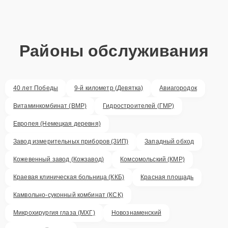
Районы обслуживания
40 лет Победы
9-й километр (Девятка)
Авиагородок
Витаминкомбинат (ВМР)
Гидростроителей (ГМР)
Европея (Немецкая деревня)
Завод измерительных приборов (ЗИП)
Западный обход
Кожевенный завод (Кожзавод)
Комсомольский (КМР)
Краевая клиническая больница (ККБ)
Красная площадь
Камвольно-суконный комбинат (КСК)
Микрохирургия глаза (МХГ)
Новознаменский