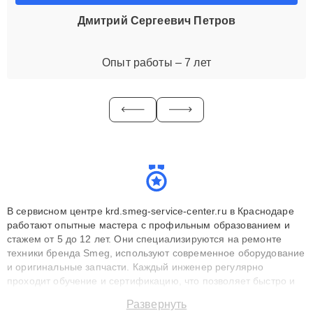
Дмитрий Сергеевич Петров
Опыт работы – 7 лет
В сервисном центре krd.smeg-service-center.ru в Краснодаре
работают опытные мастера с профильным образованием и
стажем от 5 до 12 лет. Они специализируются на ремонте
техники бренда Smeg, используют современное оборудование
и оригинальные запчасти. Каждый инженер регулярно
проходит обучение и сертификацию, что позволяет быстро и
точноdiagnostikировать поломки и восстанавливать технику с
Развернуть
сохранением гарантии до 3 лет. Наши мастера решают