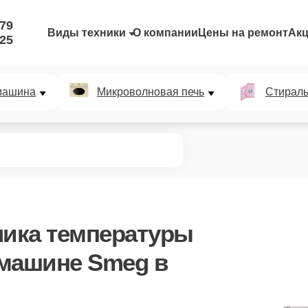
-79
Виды техники
О компании
Цены на ремонт
Ак
-25
машина
Микроволновая печь
Стирал
чика температуры
 машине Smeg в