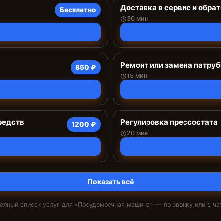
Доставка в сервис и обрат
Бесплатно
30 мин
Ремонт или замена патруб
850 ₽
15 мин
редств
Регулировка прессостата
1200 ₽
20 мин
Показать всё
олный список услуг для «
Посудомоечная машина
» — по звонку или в ча