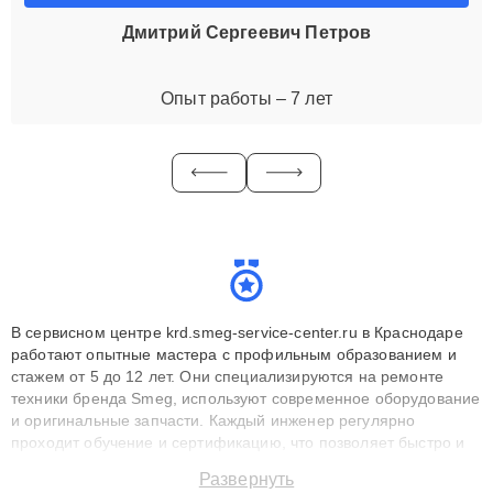
Дмитрий Сергеевич Петров
Опыт работы – 7 лет
В сервисном центре krd.smeg-service-center.ru в Краснодаре
работают опытные мастера с профильным образованием и
стажем от 5 до 12 лет. Они специализируются на ремонте
техники бренда Smeg, используют современное оборудование
и оригинальные запчасти. Каждый инженер регулярно
проходит обучение и сертификацию, что позволяет быстро и
точноdiagnostikировать поломки и восстанавливать технику с
Развернуть
сохранением гарантии до 3 лет. Наши мастера решают