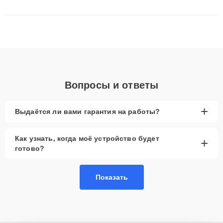
сложные случаи: от замены матриц и материнских плат до
ремонта после залития и восстановления данных. Благодаря
высокой квалификации и ответственному подходу клиенты
получают быстрый, качественный ремонт и понятные
объяснения по результатам диагностики.
Вопросы и ответы
+
Выдаётся ли вами гарантия на работы?
Как узнать, когда моё устройство будет
+
готово?
Показать