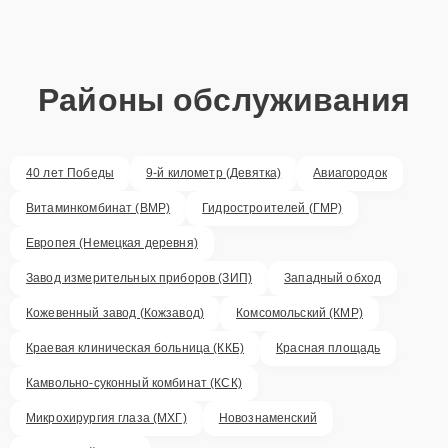
Районы обслуживания
40 лет Победы
9-й километр (Девятка)
Авиагородок
Витаминкомбинат (ВМР)
Гидростроителей (ГМР)
Европея (Немецкая деревня)
Завод измерительных приборов (ЗИП)
Западный обход
Кожевенный завод (Кожзавод)
Комсомольский (КМР)
Краевая клиническая больница (ККБ)
Красная площадь
Камвольно-суконный комбинат (КСК)
Микрохирургия глаза (МХГ)
Новознаменский