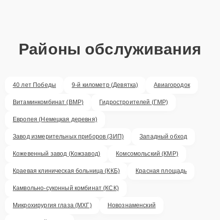
Районы обслуживания
40 лет Победы
9-й километр (Девятка)
Авиагородок
Витаминкомбинат (ВМР)
Гидростроителей (ГМР)
Европея (Немецкая деревня)
Завод измерительных приборов (ЗИП)
Западный обход
Кожевенный завод (Кожзавод)
Комсомольский (КМР)
Краевая клиническая больница (ККБ)
Красная площадь
Камвольно-суконный комбинат (КСК)
Микрохирургия глаза (МХГ)
Новознаменский