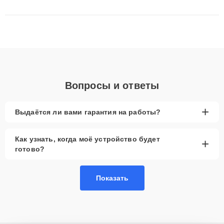
сложные случаи: от замены матриц и материнских плат до
ремонта после залития и восстановления данных. Благодаря
высокой квалификации и ответственному подходу клиенты
получают быстрый, качественный ремонт и понятные
объяснения по результатам диагностики.
Вопросы и ответы
+
Выдаётся ли вами гарантия на работы?
Как узнать, когда моё устройство будет
+
готово?
Показать