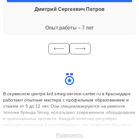
Дмитрий Сергеевич Петров
Опыт работы – 7 лет
В сервисном центре krd.smeg-service-center.ru в Краснодаре
работают опытные мастера с профильным образованием и
стажем от 5 до 12 лет. Они специализируются на ремонте
техники бренда Smeg, используют современное оборудование
и оригинальные запчасти. Каждый инженер регулярно
проходит обучение и сертификацию, что позволяет быстро и
точноdiagnostikировать поломки и восстанавливать технику с
Развернуть
сохранением гарантии до 3 лет. Наши мастера решают