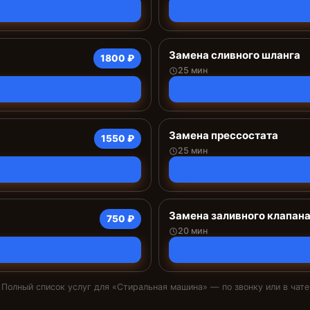
Замена сливного шланга
1800 ₽
25 мин
Замена прессостата
1550 ₽
25 мин
Замена заливного клапан
750 ₽
20 мин
Полный список услуг для «
Стиральная машина
» — по звонку или в чате