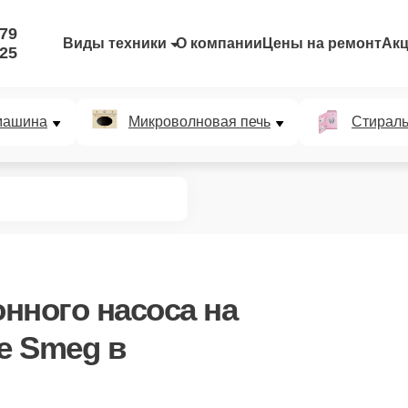
-79
Виды техники
О компании
Цены на ремонт
Ак
-25
машина
Микроволновая печь
Стирал
нного насоса
на
е Smeg в