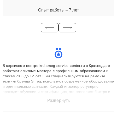
Опыт работы – 7 лет
В сервисном центре krd.smeg-service-center.ru в Краснодаре
работают опытные мастера с профильным образованием и
стажем от 5 до 12 лет. Они специализируются на ремонте
техники бренда Smeg, используют современное оборудование
и оригинальные запчасти. Каждый инженер регулярно
проходит обучение и сертификацию, что позволяет быстро и
точноdiagnostikировать поломки и восстанавливать технику с
Развернуть
сохранением гарантии до 3 лет. Наши мастера решают
сложные случаи: от замены матриц и материнских плат до
ремонта после залития и восстановления данных. Благодаря