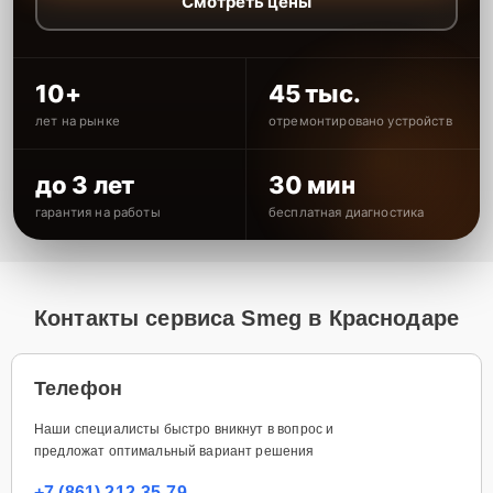
Смотреть цены
10+
45 тыс.
лет на рынке
отремонтировано устройств
до 3 лет
30 мин
гарантия на работы
бесплатная диагностика
Контакты сервиса Smeg в Краснодаре
Телефон
Наши специалисты быстро вникнут в вопрос и
предложат оптимальный вариант решения
+7 (861) 212-35-79