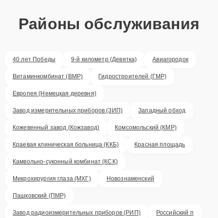
Районы обслуживания
40 лет Победы
9-й километр (Девятка)
Авиагородок
Витаминкомбинат (ВМР)
Гидростроителей (ГМР)
Европея (Немецкая деревня)
Завод измерительных приборов (ЗИП)
Западный обход
Кожевенный завод (Кожзавод)
Комсомольский (КМР)
Краевая клиническая больница (ККБ)
Красная площадь
Камвольно-суконный комбинат (КСК)
Микрохирургия глаза (МХГ)
Новознаменский
Пашковский (ПМР)
Завод радиоизмерительных приборов (РИП)
Российский п