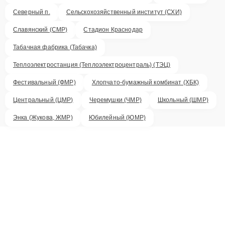
Северный п.
Сельскохозяйственный институт (СХИ)
Славянский (СМР)
Стадион Краснодар
Табачная фабрика (Табачка)
Теплоэлектростанция (Теплоэлектроцентраль) (ТЭЦ)
Фестивальный (ФМР)
Хлопчато-бумажный комбинат (ХБК)
Центральный (ЦМР)
Черемушки (ЧМР)
Школьный (ШМР)
Энка (Жукова, ЖМР)
Юбилейный (ЮМР)