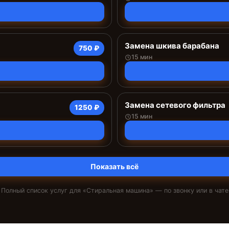
Замена шкива барабана
750 ₽
15 мин
Замена сетевого фильтра
1250 ₽
15 мин
Показать всё
Полный список услуг для «
Стиральная машина
» — по звонку или в чате