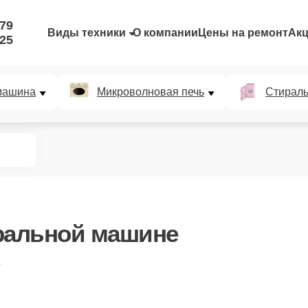
-79
Виды техники
О компании
Цены на ремонт
Ак
-25
машина
Микроволновая печь
Стирал
ральной машине