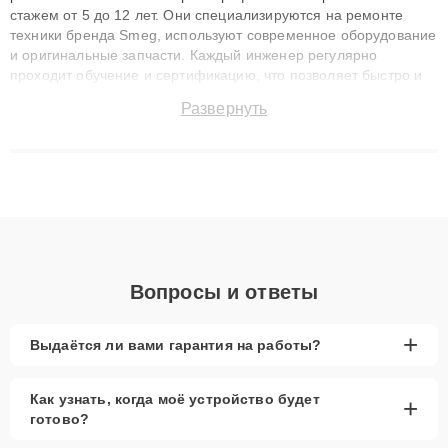
стажем от 5 до 12 лет. Они специализируются на ремонте
техники бренда Smeg, используют современное оборудование
и оригинальные запчасти. Каждый инженер регулярно
проходит обучение и сертификацию, что позволяет быстро и
точноdiagnostikировать поломки и восстанавливать технику с
Развернуть
сохранением гарантии до 3 лет. Наши мастера решают
сложные случаи: от замены матриц и материнских плат до
ремонта после залития и восстановления данных. Благодаря
высокой квалификации и ответственному подходу клиенты
получают быстрый, качественный ремонт и понятные
объяснения по результатам диагностики.
Вопросы и ответы
+
Выдаётся ли вами гарантия на работы?
Как узнать, когда моё устройство будет
+
готово?