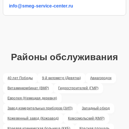
info@smeg-service-center.ru
Районы обслуживания
40 лет Победы
9-й километр (Девятка)
Авиагородок
Витаминкомбинат (ВМР)
Гидростроителей (ГМР)
Европея (Немецкая деревня)
Завод измерительных приборов (ЗИП)
Западный обход
Кожевенный завод (Кожзавод)
Комсомольский (КМР)
Краевая клиническая больница (ККБ)
Красная площадь