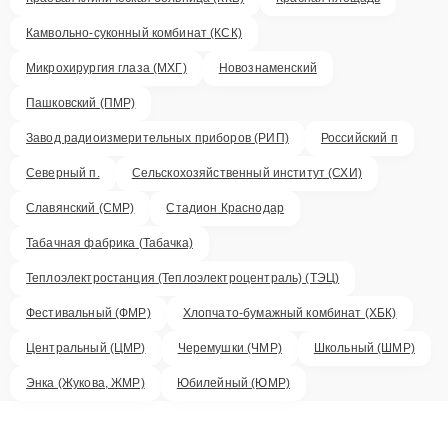
Камвольно-суконный комбинат (КСК)
Микрохирургия глаза (МХГ)
Новознаменский
Пашковский (ПМР)
Завод радиоизмерительных приборов (РИП)
Российский п
Северный п.
Сельскохозяйственный институт (СХИ)
Славянский (СМР)
Стадион Краснодар
Табачная фабрика (Табачка)
Теплоэлектростанция (Теплоэлектроцентраль) (ТЭЦ)
Фестивальный (ФМР)
Хлопчато-бумажный комбинат (ХБК)
Центральный (ЦМР)
Черемушки (ЧМР)
Школьный (ШМР)
Энка (Жукова, ЖМР)
Юбилейный (ЮМР)