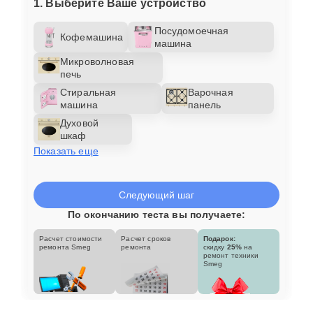
1. Выберите Ваше устройство
Посудомоечная
Кофемашина
машина
Микроволновая
печь
Стиральная
Варочная
машина
панель
Духовой
шкаф
Показать еще
Следующий шаг
По окончанию теста вы получаете:
Расчет стоимости
Расчет сроков
Подарок:
ремонта Smeg
ремонта
скидку
25%
на
ремонт техники
Smeg